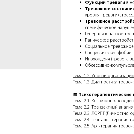
Функции тревоги
в но
Тревожное состояни
уровня тревоги (стресс,
Тревожное расстрой
специфическое нарушен
Генерализованное трев
Паническое расстройст
Социальное тревожное 
Специфические фобии
Ипохондрия (тревога з
Обсессивно-компульсивн
Тема 1.2. Уровни организации
Тема 1.3. Диагностика трево
📅 Психотерапевтические 
Тема 2.1. Когнитивно-поведен
Тема 2.2. Транзактный анализ 
Тема 2.3. ЛОРПТ (Личностно-
Тема 2.4. Гештальт-терапия т
Тема 2.5. Арт-терапия трево