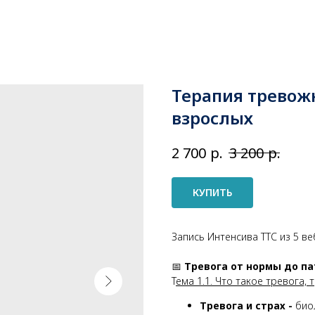
Терапия тревож
взрослых
р.
р.
2 700
3 200
КУПИТЬ
Запись Интенсива ТТС из 5 в
📅
Тревога от нормы до па
Т
ема 1.1. Что такое тревога
Тревога и страх -
биол