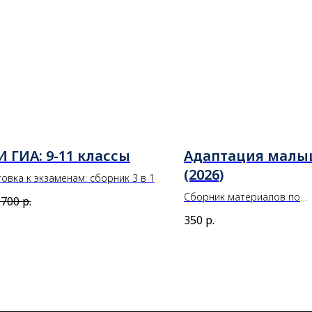
И ГИА: 9-11 классы
Адаптация мал
(2026)
овка к экзаменам: сборник 3 в 1
Сборник материалов по
700
р.
сопровождению адаптаци
350
р.
периода в ДОУ