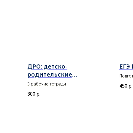
ДРО: детско-
ЕГЭ 
родительские
Подгот
отношения
3 рабочие тетради
450
р.
300
р.