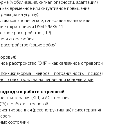
рме (мобилизация, сигнал опасности, адаптация).
е
как временное или ситуативное повышение
 реакция на угрозу).
ство
как хроническое, генерализованное или
ие с критериями DSM-5/МКБ-11:
ожное расстройство (ГТР)
во и агорафобия
расстройство (социофобия)
доровья)
ое расстройство (ОКР) – как связанное с тревогой
 психики (норма – невроз – пограничность – психоз)
жного расстройства на первичной консультации
подходы к работе с тревогой
ческая терапия (КПТ) и АСТ терапия
(ТА) в работе с тревогой
ориентированная (реконструктивная) психотерапия)
ревоги
жных состояний