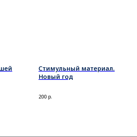
ышей
Cтимульный материал.
Новый год
онного
200
р.